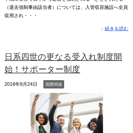
（退去強制事由該当者）については、入管収容施設へ全員
収用され・・・
続きを読む
日系四世の更なる受入れ制度開
始！サポーター制度
2018年9月24日
国際関係