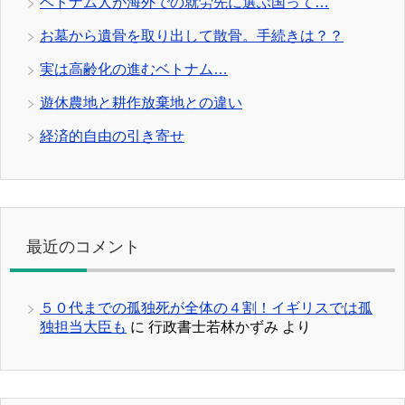
ベトナム人が海外での就労先に選ぶ国って…
お墓から遺骨を取り出して散骨。手続きは？？
実は高齢化の進むベトナム…
遊休農地と耕作放棄地との違い
経済的自由の引き寄せ
最近のコメント
５０代までの孤独死が全体の４割！イギリスでは孤
独担当大臣も
に
行政書士若林かずみ
より