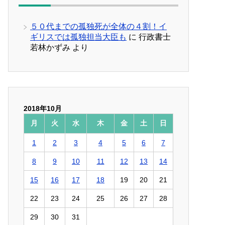
５０代までの孤独死が全体の４割！イ
ギリスでは孤独担当大臣も
に
行政書士
若林かずみ
より
2018年10月
月
火
水
木
金
土
日
1
2
3
4
5
6
7
8
9
10
11
12
13
14
15
16
17
18
19
20
21
22
23
24
25
26
27
28
29
30
31