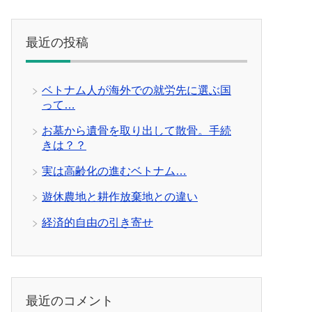
最近の投稿
ベトナム人が海外での就労先に選ぶ国
って…
お墓から遺骨を取り出して散骨。手続
きは？？
実は高齢化の進むベトナム…
遊休農地と耕作放棄地との違い
経済的自由の引き寄せ
最近のコメント