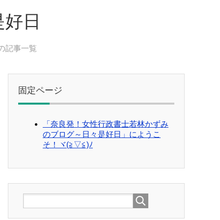
是好日
」の記事一覧
固定ページ
「奈良発！女性行政書士若林かずみ
のブログ～日々是好日」にようこ
そ！ヾ(≧▽≦)ﾉ