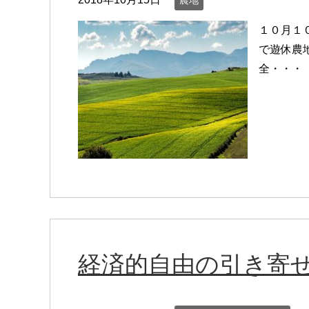
農地
１０月１
で遊休農
全・・・
経済的自由の引き寄