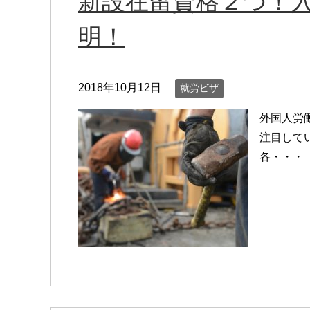
新設在留資格２つ！
明！
2018年10月12日
就労ビザ
外国人労
注目してい
各・・・