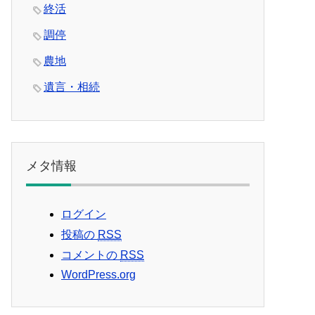
終活
調停
農地
遺言・相続
メタ情報
ログイン
投稿の
RSS
コメントの
RSS
WordPress.org