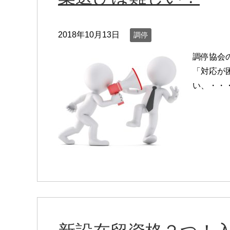
2018年10月13日
調停
調停協会
「対応が
い、・・