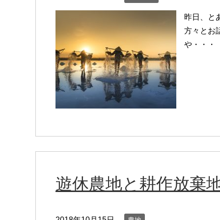
昨日、と
方々とお
や・・・
遊休農地と耕作放棄
2018年10月15日