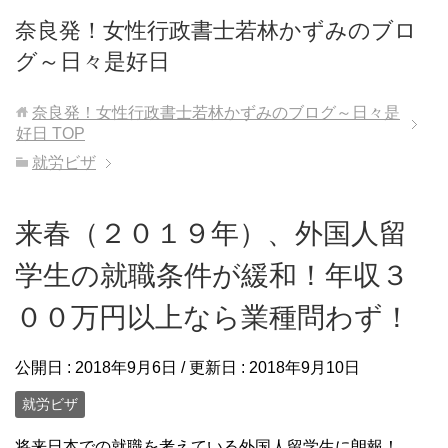
奈良発！女性行政書士若林かずみのブロ
グ～日々是好日
奈良発！女性行政書士若林かずみのブログ～日々是
好日
TOP
就労ビザ
来春（２０１９年）、外国人留
学生の就職条件が緩和！年収３
００万円以上なら業種問わず！
公開日 :
2018年9月6日
/ 更新日 :
2018年9月10日
就労ビザ
将来日本での就職を考えている外国人留学生に朗報！