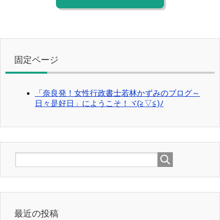
固定ページ
「奈良発！女性行政書士若林かずみのブログ～
日々是好日」にようこそ！ヾ(≧▽≦)ﾉ
最近の投稿