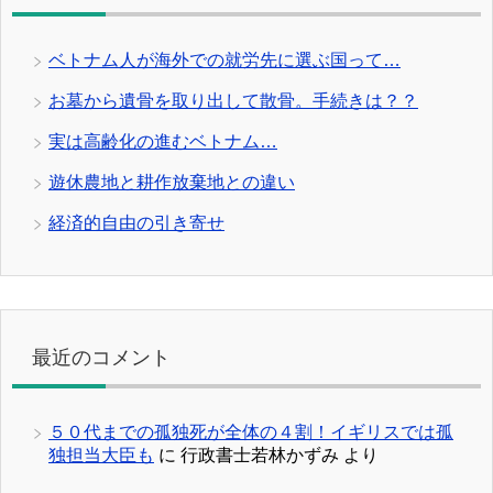
ベトナム人が海外での就労先に選ぶ国って…
お墓から遺骨を取り出して散骨。手続きは？？
実は高齢化の進むベトナム…
遊休農地と耕作放棄地との違い
経済的自由の引き寄せ
最近のコメント
５０代までの孤独死が全体の４割！イギリスでは孤
独担当大臣も
に
行政書士若林かずみ
より