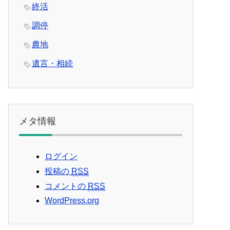
終活
調停
農地
遺言・相続
メタ情報
ログイン
投稿の
RSS
コメントの
RSS
WordPress.org