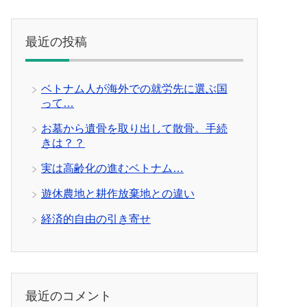
最近の投稿
ベトナム人が海外での就労先に選ぶ国
って…
お墓から遺骨を取り出して散骨。手続
きは？？
実は高齢化の進むベトナム…
遊休農地と耕作放棄地との違い
経済的自由の引き寄せ
最近のコメント