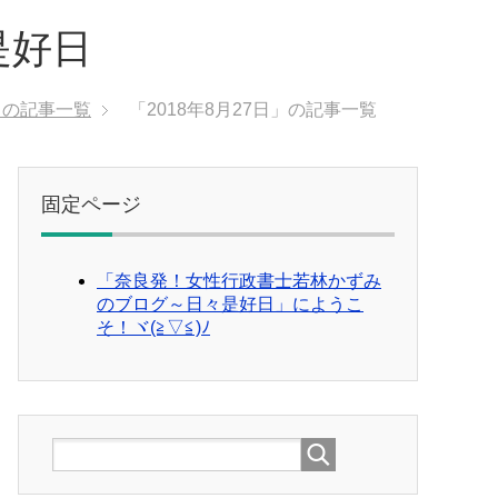
是好日
月」の記事一覧
「2018年8月27日」の記事一覧
固定ページ
「奈良発！女性行政書士若林かずみ
のブログ～日々是好日」にようこ
そ！ヾ(≧▽≦)ﾉ