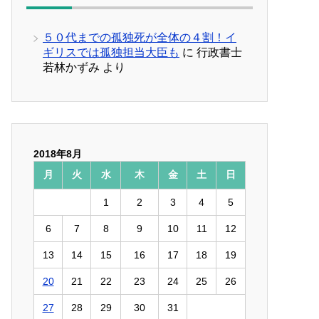
５０代までの孤独死が全体の４割！イ
ギリスでは孤独担当大臣も
に
行政書士
若林かずみ
より
2018年8月
月
火
水
木
金
土
日
1
2
3
4
5
6
7
8
9
10
11
12
13
14
15
16
17
18
19
20
21
22
23
24
25
26
27
28
29
30
31