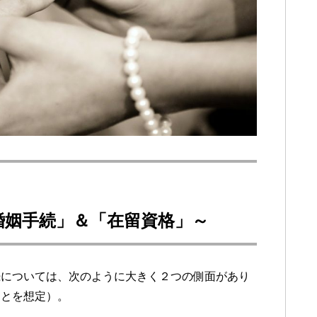
婚姻手続」＆「在留資格」～
続については、次のように大きく２つの側面があり
ことを想定）。