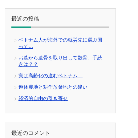
最近の投稿
ベトナム人が海外での就労先に選ぶ国
って…
お墓から遺骨を取り出して散骨。手続
きは？？
実は高齢化の進むベトナム…
遊休農地と耕作放棄地との違い
経済的自由の引き寄せ
最近のコメント