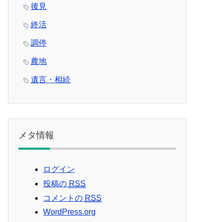
後見
終活
調停
農地
遺言・相続
メタ情報
ログイン
投稿の
RSS
コメントの
RSS
WordPress.org