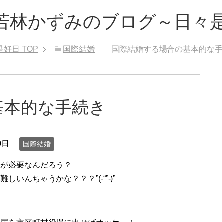
若林かずみのブログ～日々
是好日
TOP
国際結婚
国際結婚する場合の基本的な
基本的な手続き
0日
国際結婚
きが必要なんだろう？
んちゃうかな？？？”(-“”-)”