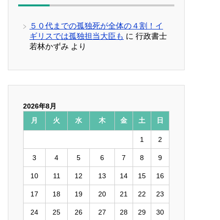
５０代までの孤独死が全体の４割！イ
ギリスでは孤独担当大臣も
に
行政書士
若林かずみ
より
2026年8月
月
火
水
木
金
土
日
1
2
3
4
5
6
7
8
9
10
11
12
13
14
15
16
17
18
19
20
21
22
23
24
25
26
27
28
29
30