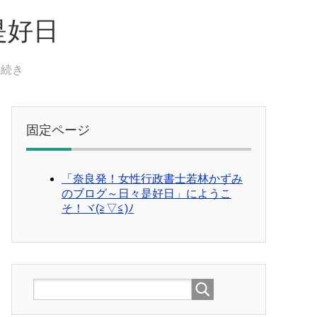
是好日
手続き
固定ページ
「奈良発！女性行政書士若林かずみ
のブログ～日々是好日」にようこ
そ！ヾ(≧▽≦)ﾉ